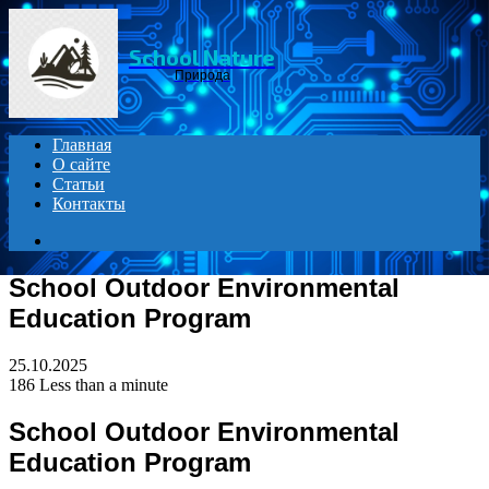
Menu
School Nature
Природа
Главная
О сайте
Статьи
Контакты
Search
for
School Outdoor Environmental
Education Program
25.10.2025
186
Less than a minute
School Outdoor Environmental
Education Program