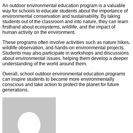
An outdoor environmental education program is a valuable
way for schools to educate students about the importance of
environmental conservation and sustainability. By taking
students out of the classroom and into nature, they can learn
firsthand about ecosystems, wildlife, and the impact of
human activity on the environment.
These programs often involve activities such as nature hikes,
wildlife observation, and hands-on environmental projects.
Students may also participate in workshops and discussions
about environmental issues, helping them develop a deeper
understanding of the world around them.
Overall, school outdoor environmental education programs
can inspire students to become more environmentally
conscious and take action to protect the planet for future
generations.
Facebook
Twitter
LinkedIn
Tumblr
Pinterest
Reddit
VKontakte
Odnoklassniki
Skype
WhatsApp
Telegram
Viber
Share
Print
via
Email